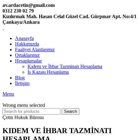
av.ardacetin@gmail.com
0312 230 02 79
Kızılırmak Mah. Hasan Celal Güzel Cad. Gürpınar Apt. No:4/1
Çankaya/Ankara
Anasayfa
Hakkımızda
Faaliyet Alanlarımız
Ortaklarımız
Hesaplamalar
Kıdem ve İhbar Tazminatı Hesaplama
İş Kazası Hesaplama
Blog
İletişim
Menu
Wrong menu selected
Search
Çetin Hukuk Bürosu
KIDEM VE İHBAR TAZMİNATI
HESAPLAMA