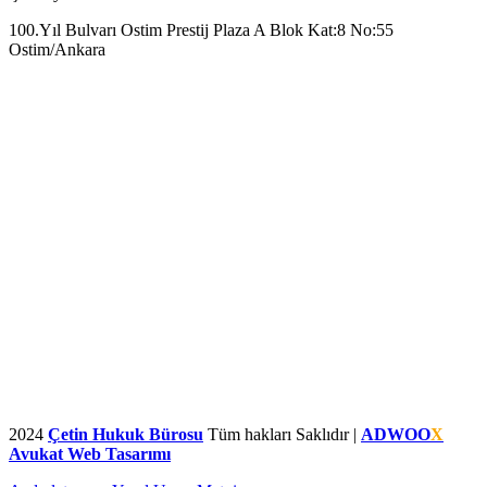
100.Yıl Bulvarı Ostim Prestij Plaza A Blok Kat:8 No:55
Ostim/Ankara
2024
Çetin Hukuk Bürosu
Tüm hakları Saklıdır |
ADWOO
X
Avukat Web Tasarımı